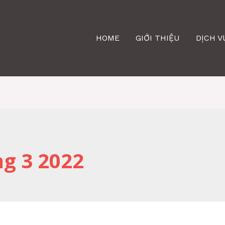
HOME
GIỚI THIỆU
DỊCH V
g 3 2022