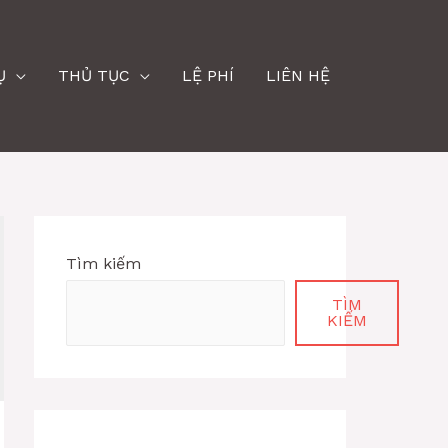
Ụ
THỦ TỤC
LỆ PHÍ
LIÊN HỆ
Tìm kiếm
TÌM
KIẾM